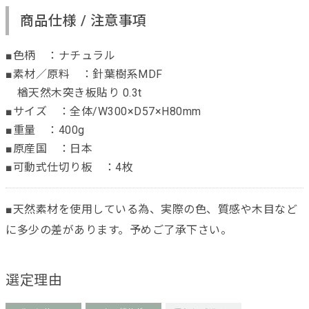
商品仕様 / 注意事項
■色柄 ：ナチュラル
■素材／原料 ：針葉樹系MDF
楢天然木突き板貼り 0.3t
■サイズ ：全体/W300×D57×H80mm
■重量 ：400g
■原産国 ：日本
■可動式仕切り板 ：4枚
■天然素材を使用している為、実際の色、質感や木目など
に多少の差があります。予めご了承下さい。
選定理由