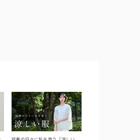
ィ
猛暑の日々に私を救う「涼しい