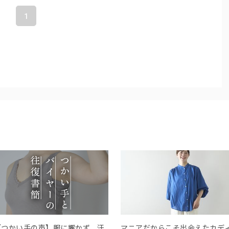
1
【つかい手の声】服に響かず、汗
マニアだからこそ出会えたカデ