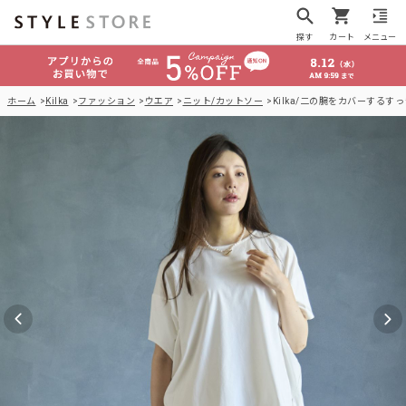
探す
カート
メニュー
ホーム
Kilka
ファッション
ウエア
ニット/カットソー
Kilka/二の腕をカバーする