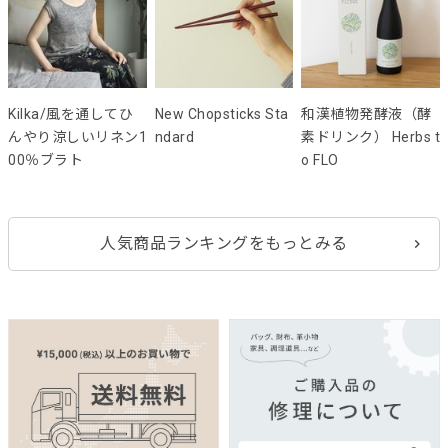
Kilka/風を通してひ
New Chopsticks Sta
和漢植物発酵液（酵
んやり涼しいリネン1
ndard
素ドリンク） Herbs t
00％ブラト
o FLO
人気商品ランキングをもっとみる