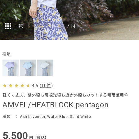
一覧
1
/
14
種類
4.5
(
10件
)
軽くて丈夫、紫外線も可視光線も近赤外線もカットする晴雨兼用傘
AMVEL/HEATBLOCK pentagon
種類
： Ash Lavender, Water Blue, Sand White
5,500
円（税込）