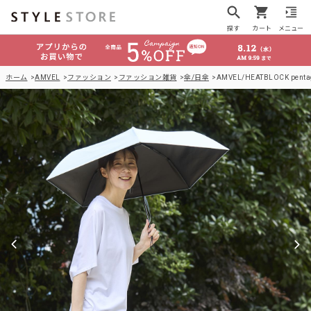
探す
カート
メニュー
ホーム
AMVEL
ファッション
ファッション雑貨
傘/日傘
AMVEL/HEATBLOCK penta