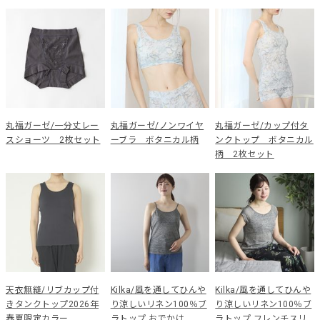
丸福ガーゼ/一分丈レー
丸福ガーゼ/ノンワイヤ
丸福ガーゼ/カップ付タ
スショーツ 2枚セット
ーブラ ボタニカル柄
ンクトップ ボタニカル
柄 2枚セット
天衣無縫/リブカップ付
Kilka/風を通してひんや
Kilka/風を通してひんや
きタンクトップ2026年
り涼しいリネン100％ブ
り涼しいリネン100％ブ
春夏限定カラー
ラトップ おでかけ
ラトップ フレンチスリ