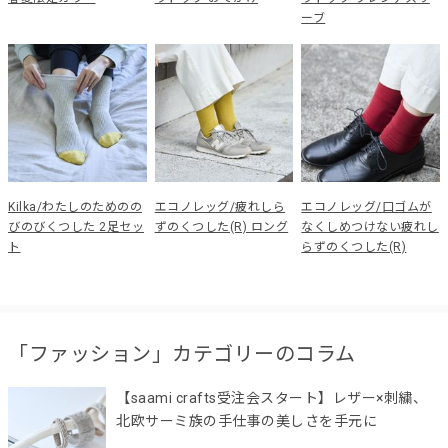
ーブ
Kilka/わたしのためのの
エコノレッグ/疲れしら
エコノレッグ/口ゴムが
びのびくつした 2足セッ
ずのくつした(R) ロング
なくしめつけない疲れし
ト
らずのくつした(R)
「ファッション」カテゴリーのコラム
【saami crafts受注会スタート】レザー×刺繍、
北欧サーミ族の手仕事の美しさを手元に