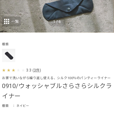
一覧
1
/
6
種類
3.3
(
3件
)
お家で洗いながら繰り返し使える、シルク100％のパンティーライナー
0910/ウォッシャブルさらさらシルクラ
イナー
種類
： ネイビー