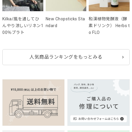
Kilka/風を通してひ
New Chopsticks Sta
和漢植物発酵液（酵
んやり涼しいリネン1
ndard
素ドリンク） Herbs t
00％ブラト
o FLO
人気商品ランキングをもっとみる