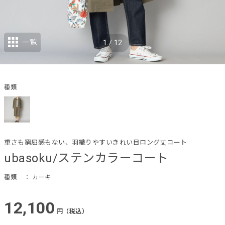
一覧
1
/
12
種類
重さも窮屈感もない、羽織りやすいきれい目ロング丈コート
ubasoku/ステンカラーコート
種類
： カーキ
12,100
円（税込）