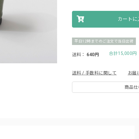
カートに
平日12時までのご注文で当日出荷
合計15,000
送料：
640円
送料 / 手数料に関して
お届
商品仕