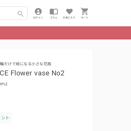
ログイン
コラム
お気に入り
カート
輪だけで絵になる小さな花瓶
CE Flower vase No2
RPLE
イント