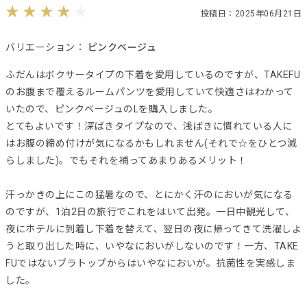
投稿日：2025年06月21日
バリエーション：
ピンクベージュ
ふだんはボクサータイプの下着を愛用しているのですが、TAKEFU
のお腹まで覆えるルームパンツを愛用していて快適さはわかって
いたので、ピンクベージュのLを購入しました。
とてもよいです！深ばきタイプなので、浅ばきに慣れている人に
はお腹の締め付けが気になるかもしれません(それで☆をひとつ減
らしました)。でもそれを補ってあまりあるメリット！
汗っかきの上にこの猛暑なので、とにかく汗のにおいが気になる
のですが、1泊2日の旅行でこれをはいて出発。一日中観光して、
夜にホテルに到着し下着を替えて、翌日の夜に帰ってきて洗濯しよ
うと取り出した時に、いやなにおいがしないのです！一方、TAKE
FUではないブラトップからはいやなにおいが。抗菌性を実感しま
した。