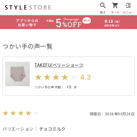
探す
カート
メニュー
つかい手の声一覧
TAKEFU/ベリーショーツ
4.3
15
つかい手の声 件数：
件
投稿日：2026年03月26日
バリエーション：
チョコミルク