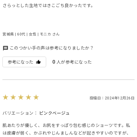
さらっとした生地ではきこごち良かったです。
宮城県 | 60代 | 女性 | モニカ さん
このつかい手の声は参考になりましたか？
0
参考になった
人が参考になった
投稿日：2024年12月26日
バリエーション：
ピンクベージュ
肌あたりが優しく、お尻をすっぽり包む感じのショーツです。私
は皮膚が弱く、かぶれやじんましんなどが起きやすいのですが、