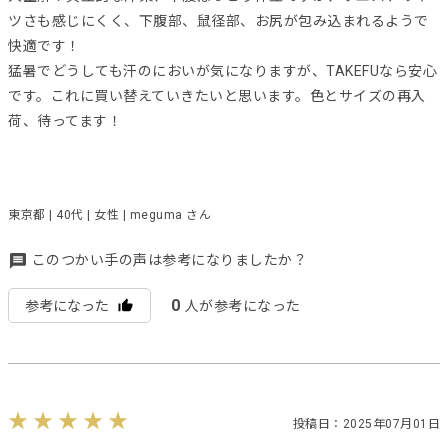
ツさも感じにくく、下腹部、鼠径部、お尻が包み込まれるようで
快適です！
猛暑でどうしても汗のにおいが気になりますが、TAKEFUなら安心
です。これに買い替えていきたいと思います。色とサイズの再入
荷、待ってます！
東京都 | 40代 | 女性 | meguma さん
このつかい手の声は参考になりましたか？
0
参考になった
人が参考になった
投稿日：2025年07月01日