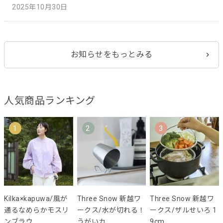
2025年10月30日
お知らせをもっとみる
人気商品ランキング
1
2
3
Kilka×kapuwa/風が
Three Snow 新越ワ
Three Snow 新越ワ
通るなめらかモスリ
ークス/水が切れる！
ークス/ザルせいろ 1
ンブラウ
うがいカ
9cm