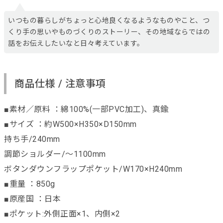
いつもの暮らしがちょっと心地良くなるようなものやこと、つ
くり手の思いやものづくりのストーリー、その地域ならではの
話をお伝えしたいなと日々考えています。
商品仕様 / 注意事項
■素材／原料 ：綿100%(一部PVC加工)、真鍮
■サイズ ：約W500×H350×D150mm
持ち手/240mm
調節ショルダー/～1100mm
ボタンダウンフラップポケット/W170×H240mm
■重量 ：850g
■原産国 ：日本
■ポケット:外側正面×1、内側×2