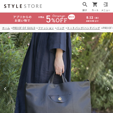
探す
カート
メニュー
ホーム
PROOF OF GUILD
ファッション
バッグ
トートバッグ/ハンドバッグ
PROOF 