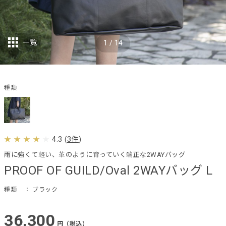
一覧
1
/
14
種類
4.3
(
3件
)
雨に強くて軽い、革のように育っていく端正な2WAYバッグ
PROOF OF GUILD/Oval 2WAYバッグ L
種類
： ブラック
36,300
円（税込）