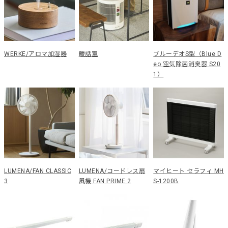
WERKE/アロマ加湿器
暖話室
ブルーデオS型（Blue D
eo 空気除菌消臭器 S20
1）
LUMENA/FAN CLASSIC
LUMENA/コードレス扇
マイヒート セラフィ MH
3
風機 FAN PRIME 2
S-1200B