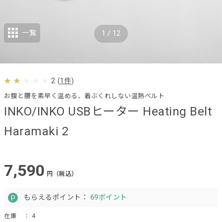
一覧
1
/
12
2
(
1件
)
お腹と腰を素早く温める、着ぶくれしない温熱ベルト
INKO/INKO USBヒーター Heating Belt
Haramaki 2
7,590
円（税込）
もらえるポイント：
69ポイント
在庫
： 4