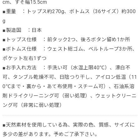
cm、すそ幅15.5cm
■重量 ：トップス約270g、ボトムス（36サイズ）約300
g
■製造国 ：日本
■トップス仕様 ：前タック2つ、後ろボタン留め1か所
■ボトムス仕様 ：ウェスト総ゴム、ベルトループ3か所、
ポケット左右1ずつ
■お手入れ方法 ：手洗い可（水温上限40℃）、漂白不
可、タンブル乾燥不可、日陰つり干し、アイロン低温（11
0℃まで・裏から・あて布使用・スチーム可）、石油系溶
剤ドライクリーニング可（弱い処理）、ウェットクリーニ
ング可（非常に弱い処理）
■天然素材を使用している為、実際の色、質感、サイズに
多少の差があります。予めご了承下さい。