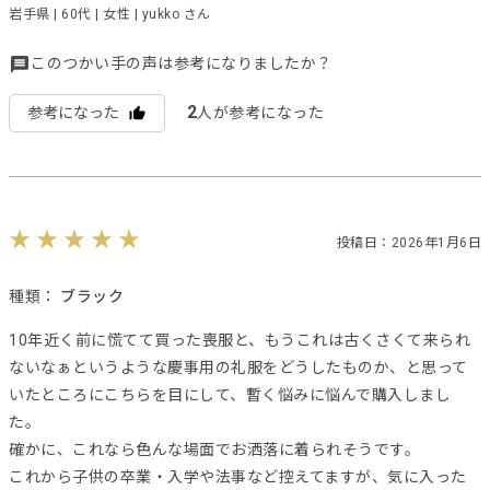
岩手県 | 60代 | 女性 | yukko さん
このつかい手の声は参考になりましたか？
2
参考になった
人が参考になった
投稿日：2026年1月6日
種類：
ブラック
10年近く前に慌てて買った喪服と、もうこれは古くさくて来られ
ないなぁというような慶事用の礼服をどうしたものか、と思って
いたところにこちらを目にして、暫く悩みに悩んで購入しまし
た。
確かに、これなら色んな場面でお洒落に着られそうです。
これから子供の卒業・入学や法事など控えてますが、気に入った