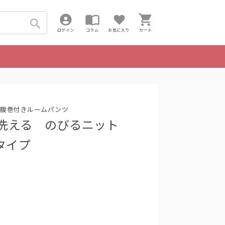
ログイン
コラム
お気に入り
カート
か腹巻付きルームパンツ
機で洗える のびるニット
タイプ