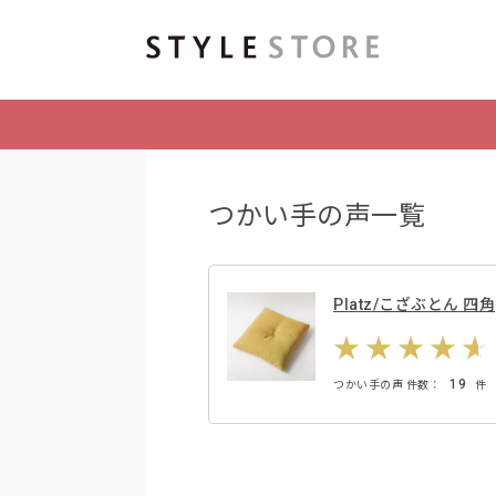
つかい手の声一覧
Platz/こざぶとん 四角
19
つかい手の声 件数：
件