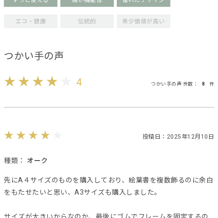
ずっと使える
高い機能性
優れたデザイン
エコ・健康
伝統的
希少価値が高い
つかい手の声
4
つかい手の声 件数：
8
件
投稿日：2025年12月10日
種類：
オーク
先にA４サイズのものを購入しており、絵葉書を複数飾るのに余白
をもたせたいと思い、A3サイズも購入しました。
サイズが大きいからなのか、最後にゴムでフレームを固定するの