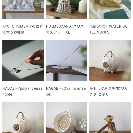
KYOTO YUMEMIYA/白粋
HOLMEGAARD/クリス
romo/HOT WATER BOT
桜舞うお雛様
マスツリー XL
TLE NUKKA
NAGAE＋/poly incense
NAGAE＋/Oya incense
かもしか道具店/蚊やり
holder
set
ブタ こぶり