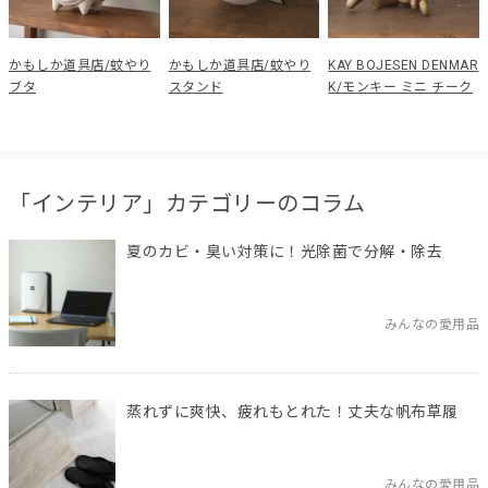
かもしか道具店/蚊やり
かもしか道具店/蚊やり
KAY BOJESEN DENMAR
ブタ
スタンド
K/モンキー ミニ チーク
「インテリア」カテゴリーのコラム
夏のカビ・臭い対策に！光除菌で分解・除去
みんなの愛用品
蒸れずに爽快、疲れもとれた！丈夫な帆布草履
みんなの愛用品