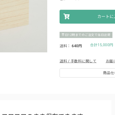
カートに
平日12時までのご注文で当日出荷
合計15,000
送料：
640円
送料 / 手数料に関して
お届
商品仕