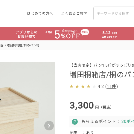
はじめての方へ
よくあるご質問
容器
増田桐箱店/桐のパン箱
【当店限定】パン1.5斤がすっぽ
増田桐箱店/桐のパ
4.2
(
11件
)
3,300
円（税込）
もらえるポイント：
30ポ
在庫
： あり