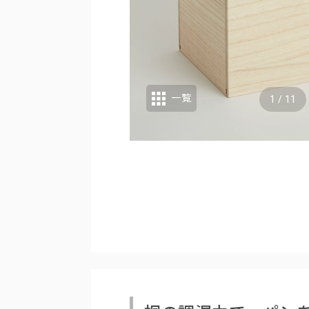
一覧
1
/
11