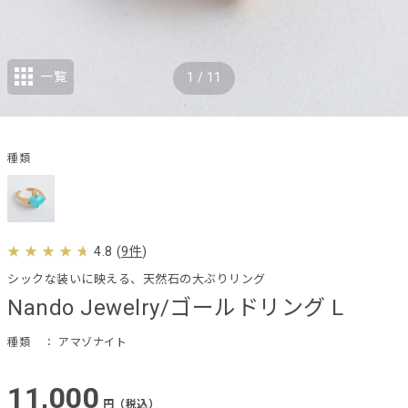
一覧
1
/
11
種類
4.8
(
9件
)
シックな装いに映える、天然石の大ぶりリング
Nando Jewelry/ゴールドリング L
種類
： アマゾナイト
11,000
円（税込）