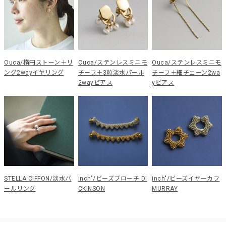
Ouca/楕円ストーン＋リ
Ouca/ステンレスミニモ
Ouca/ステンレスミニモ
ング2wayイヤリング
チーフ＋3粒淡水パール
チーフ＋細チェーン2wa
2wayピアス
yピアス
STELLA CIFFON/淡水パ
inch"/ビーズブローチ DI
inch"/ビーズイヤーカフ
ールリング
CKINSON
MURRAY