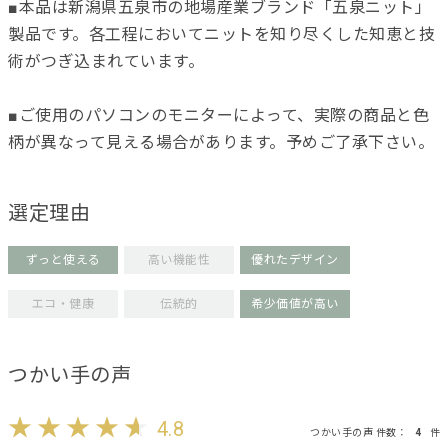
■本品は新潟県五泉市の地場産業ブランド「五泉ニット」
製品です。各工程においてニットを知り尽くした知恵と技
術がつぎ込まれています。
■ご使用のパソコンのモニターによって、実際の商品と色
柄が異なって見える場合があります。予めご了承下さい。
選定理由
ずっと使える
高い機能性
優れたデザイン
エコ・健康
伝統的
希少価値が高い
つかい手の声
4.8
つかい手の声 件数：
4
件