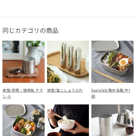
同じカテゴリの商品
保堂/茶筒・珈琲缶 サテ
保堂/塩こしょう入れ
basislab/角弁当箱 中1
ン 小
段