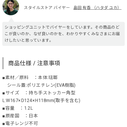
スタイルストア バイヤー
畠田 有香 （ハタダ ユカ）
ショッピングユニットでバイヤーをしています。その商品のど
こが良いのか、なぜ良いのかを、わかりやすくみなさまにお届
けしたいと思っています。
商品仕様 / 注意事項
■素材／原料 ：本体:琺瑯
シール蓋:ポリエチレン(EVA樹脂)
■サイズ ：持ち手ストッカー角型
L:W167×D124×H118mm(取手を含む)
■容量 ：1.2L
■原産国 ：日本
■電子レンジ不可