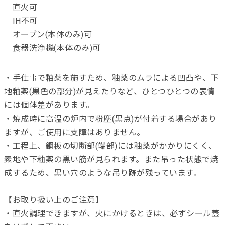
直火可
IH不可
オーブン(本体のみ)可
食器洗浄機(本体のみ)可
・手仕事で釉薬を施すため、釉薬のムラによる凹凸や、下
地釉薬(黒色の部分)が見えたりなど、ひとつひとつの表情
には個体差があります。
・焼成時に高温の炉内で粉塵(黒点)が付着する場合があり
ますが、ご使用に支障はありません。
・工程上、鋼板の切断部(端部)には釉薬がかかりにくく、
素地や下釉薬の黒い筋が見られます。また吊った状態で焼
成するため、黒い穴のような吊り跡が残っています。
【お取り扱い上のご注意】
・直火調理できますが、火にかけるときは、必ずシール蓋