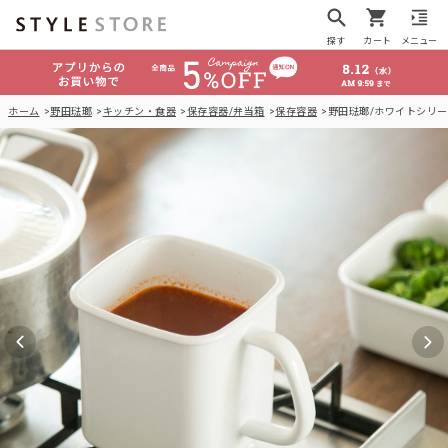
探す
カート
メニュー
ホーム
野田琺瑯
キッチン・食器
保存容器/弁当箱
保存容器
野田琺瑯/ホワイトシリー