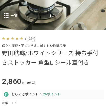
一覧
1
/
4
5
(
2件
)
保存・調理・下ごしらえに頼もしい琺瑯容器
野田琺瑯/ホワイトシリーズ 持ち手付
きストッカー 角型L シール蓋付き
2,860
円（税込）
もらえるポイント：
26ポイント
在庫
： 1