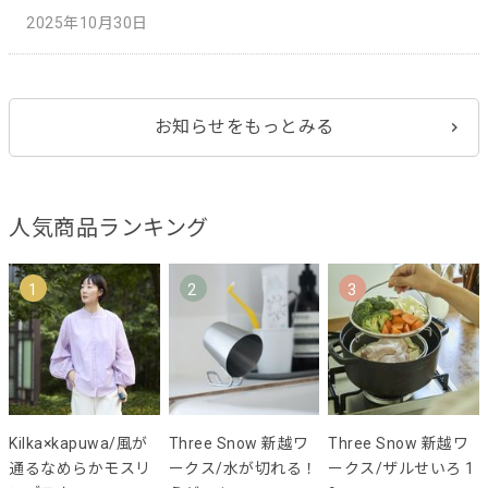
2025年10月30日
お知らせをもっとみる
人気商品ランキング
1
2
3
Kilka×kapuwa/風が
Three Snow 新越ワ
Three Snow 新越ワ
通るなめらかモスリ
ークス/水が切れる！
ークス/ザルせいろ 1