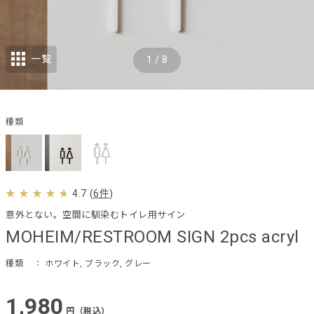
一覧
1
/
8
種類
4.7
(
6件
)
意外とない。空間に馴染むトイレ用サイン
MOHEIM/RESTROOM SIGN 2pcs acryl
種類
： ホワイト, ブラック, グレー
1,980
円（税込）