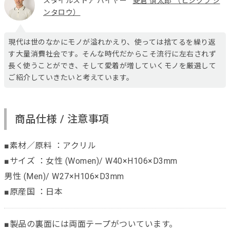
スタイルストア バイヤー
菱倉 慎太郎 （ヒシクラ シ
ンタロウ）
現代は世のなかにモノが溢れかえり、使っては捨てるを繰り返
す大量消費社会です。そんな時代だからこそ流行に左右されず
長く使うことができ、そして愛着が増していくモノを厳選して
ご紹介していきたいと考えています。
商品仕様 / 注意事項
■素材／原料 ：アクリル
■サイズ ：女性 (Women)/ W40×H106×D3mm
男性 (Men)/ W27×H106×D3mm
■原産国 ：日本
■製品の裏面には両面テープがついています。