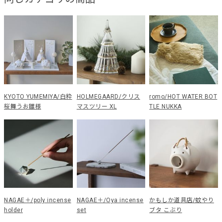
KYOTO YUMEMIYA/白粋
HOLMEGAARD/クリス
romo/HOT WATER BOT
桜舞うお雛様
マスツリー XL
TLE NUKKA
NAGAE＋/poly incense
NAGAE＋/Oya incense
かもしか道具店/蚊やり
holder
set
ブタ こぶり