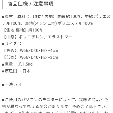
商品仕様 / 注意事項
■素材／原料 ：【側地 表地】表面:綿100%、中綿:ポリエス
テル100%、裏地(メッシュ地):ポリエステル100%
【側地 裏地】綿100%
【中身】ポリエチレン、エラストマー
■サイズ ：
【高め】 W66×D40×H3～4cm
【低め】 W66×D40×H2～3cm
■重量 ：約1.5kg
■原産国 ：日本
■手洗い可
■ご使用のパソコンのモニターによって、実際の商品と色
柄が異なって見える場合があります。予めご了承下さい。