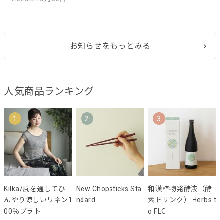
お知らせをもっとみる
人気商品ランキング
1
2
3
Kilka/風を通してひ
New Chopsticks Sta
和漢植物発酵液（酵
んやり涼しいリネン1
ndard
素ドリンク） Herbs t
00％ブラト
o FLO