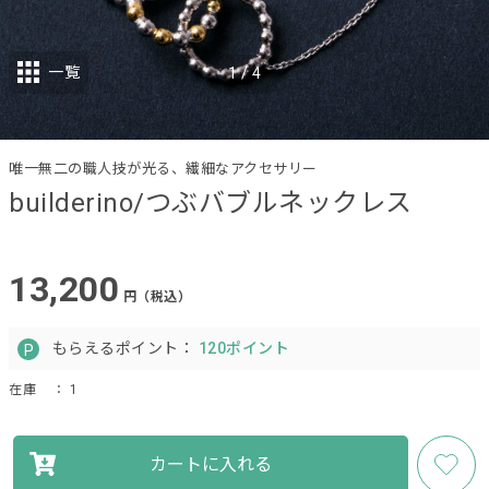
一覧
1
/
4
唯一無二の職人技が光る、繊細なアクセサリー
builderino/つぶバブルネックレス
13,200
円（税込）
もらえるポイント：
120ポイント
在庫
： 1
カートに入れる