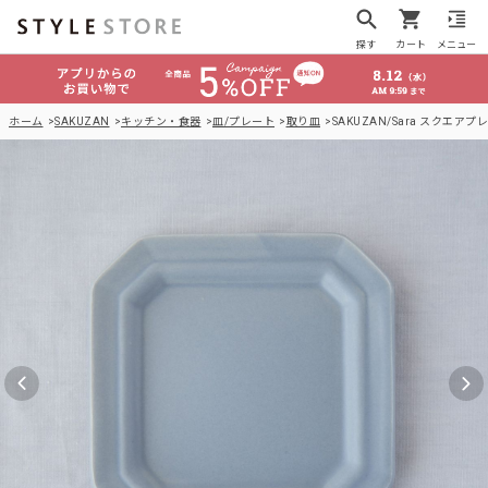
探す
カート
メニュー
ホーム
SAKUZAN
キッチン・食器
皿/プレート
取り皿
SAKUZAN/Sara スクエアプレ