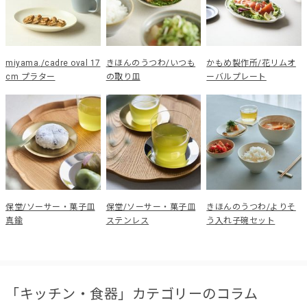
miyama./cadre oval 17
きほんのうつわ/いつも
かもめ製作所/花リムオ
cm プラター
の取り皿
ーバルプレート
保堂/ソーサー・菓子皿
保堂/ソーサー・菓子皿
きほんのうつわ/よりそ
真鍮
ステンレス
う入れ子碗セット
「キッチン・食器」カテゴリーのコラム