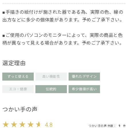
■手描きの絵付けが施された器である為、実際の色、線の
出方などに多少の個体差があります。予めご了承下さい。
■ご使用のパソコンのモニターによって、実際の商品と色
柄が異なって見える場合があります。予めご了承下さい。
選定理由
ずっと使える
高い機能性
優れたデザイン
エコ・健康
伝統的
希少価値が高い
つかい手の声
4.8
つかい手の声 件数：
9
件