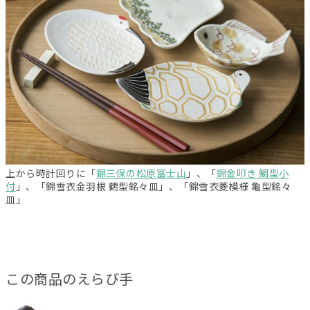
上から時計回りに「
錦三保の松原富士山
」、「
錦金叩き 鯛型小
付
」、「錦雪衣金羽根 鶴型銘々皿」、「錦雪衣菱模様 亀型銘々
皿」
この商品のえらび手