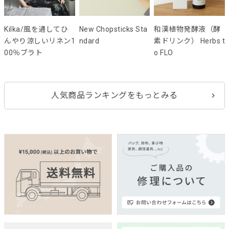
Kilka/風を通してひ
New Chopsticks Sta
和漢植物発酵液（酵
んやり涼しいリネン1
ndard
素ドリンク） Herbs t
00％ブラト
o FLO
人気商品ランキングをもっとみる