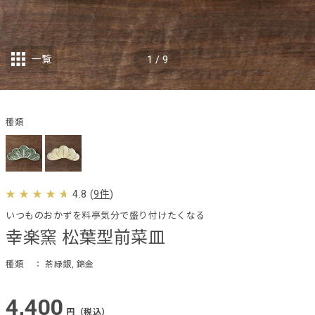
一覧
1
/
9
種類
4.8
(
9件
)
いつものおかずを料亭気分で盛り付けたくなる
幸楽窯 松葉型前菜皿
種類
： 茶緑銀, 錦金
4,400
円（税込）