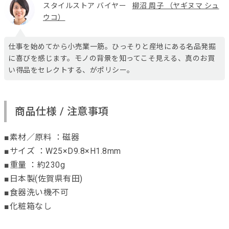
スタイルストア バイヤー
柳沼 周子 （ヤギヌマ シュ
ウコ）
仕事を始めてから小売業一筋。ひっそりと産地にある名品発掘
に喜びを感じます。モノの背景を知ってこそ見える、真のお買
い得品をセレクトする、がポリシー。
商品仕様 / 注意事項
■素材／原料 ：磁器
■サイズ ：W25×D9.8×H1.8mm
■重量 ：約230g
■日本製(佐賀県有田)
■食器洗い機不可
■化粧箱なし