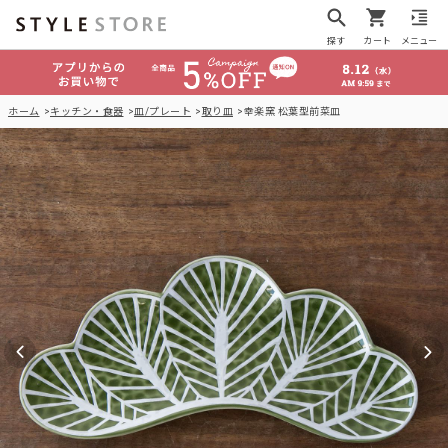
探す
カート
メニュー
ホーム
キッチン・食器
皿/プレート
取り皿
幸楽窯 松葉型前菜皿