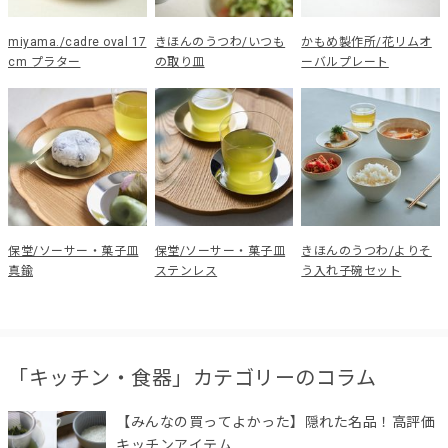
miyama./cadre oval 17
きほんのうつわ/いつも
かもめ製作所/花リムオ
cm プラター
の取り皿
ーバルプレート
保堂/ソーサー・菓子皿
保堂/ソーサー・菓子皿
きほんのうつわ/よりそ
真鍮
ステンレス
う入れ子碗セット
「キッチン・食器」カテゴリーのコラム
【みんなの買ってよかった】隠れた名品！高評価
キッチンアイテム