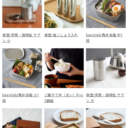
保堂/茶筒・珈琲缶 サテ
保堂/塩こしょう入れ
basislab/角弁当箱 中1
ン 小
段
basislab/角弁当箱 小1
ご飯がう米（まい）わん
保堂/茶筒・珈琲缶 サテ
段
2個組
ン 大