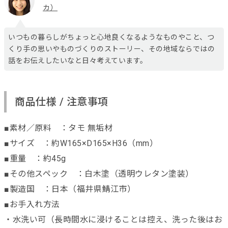
カ）
いつもの暮らしがちょっと心地良くなるようなものやこと、つ
くり手の思いやものづくりのストーリー、その地域ならではの
話をお伝えしたいなと日々考えています。
商品仕様 / 注意事項
■素材／原料 ：タモ 無垢材
■サイズ ：約W165×D165×H36（mm）
■重量 ：約45g
■その他スペック ：白木塗（透明ウレタン塗装）
■製造国 ：日本（福井県鯖江市）
■お手入れ方法
・水洗い可（長時間水に浸けることは控え、洗った後はお