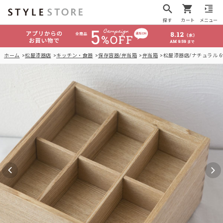
探す
カート
メニュー
ホーム
松屋漆器店
キッチン・食器
保存容器/弁当箱
弁当箱
松屋漆器店/ナチュラル 6