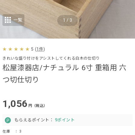
一覧
1
/
3
5
(
1件
)
きれいな盛り付けをアシストしてくれる白木の仕切り
松屋漆器店/ナチュラル 6寸 重箱用 六
つ切仕切り
1,056
円（税込）
もらえるポイント：
9ポイント
在庫
： 3