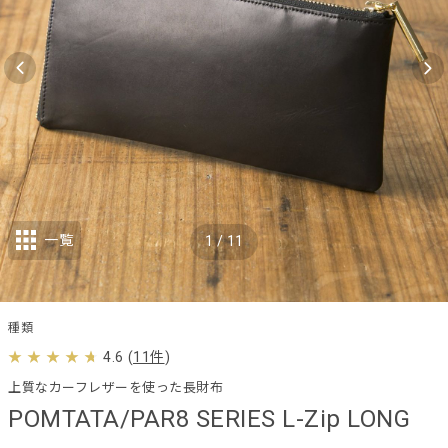
一覧
1
/
11
種類
4.6
(
11件
)
上質なカーフレザーを使った長財布
POMTATA/PAR8 SERIES L-Zip LONG