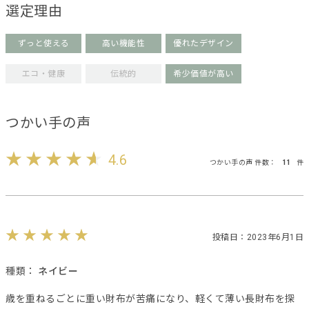
選定理由
ずっと使える
高い機能性
優れたデザイン
エコ・健康
伝統的
希少価値が高い
つかい手の声
4.6
つかい手の声 件数：
11
件
投稿日：2023年6月1日
種類：
ネイビー
歳を重ねるごとに重い財布が苦痛になり、軽くて薄い長財布を探