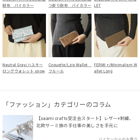
財布 バイカラー
つ折り財布 バイカラー
LET
Neutral Gray/ハスキー
Coquette/Lzip Wallet
FERMI +/Minimalism W
ロングウォレット snow
フルール
allet Long
「ファッション」カテゴリーのコラム
【saami crafts受注会スタート】レザー×刺繍、
北欧サーミ族の手仕事の美しさを手元に
バイヤーからのお便り