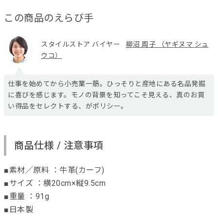
この商品のえらび手
スタイルストア バイヤー
柳沼 周子 （ヤギヌマ シュ
ウコ）
仕事を始めてから小売業一筋。ひっそりと産地にある名品発掘
に喜びを感じます。モノの背景を知ってこそ見える、真のお買
い得品をセレクトする、がポリシー。
商品仕様 / 注意事項
■素材／原料 ：牛革(カーフ)
■サイズ ：横20cm×縦9.5cm
■重量 ：91g
■日本製