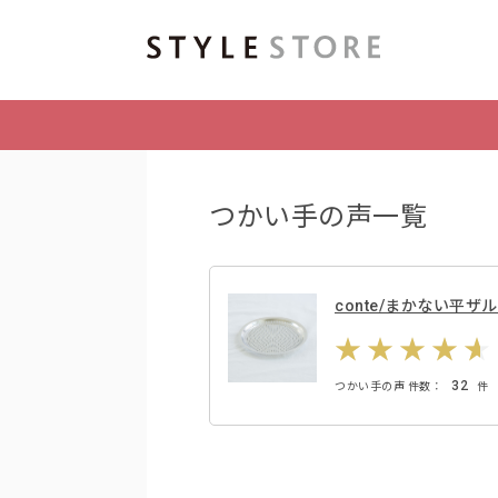
つかい手の声一覧
conte/まかない平ザル 
32
つかい手の声 件数：
件