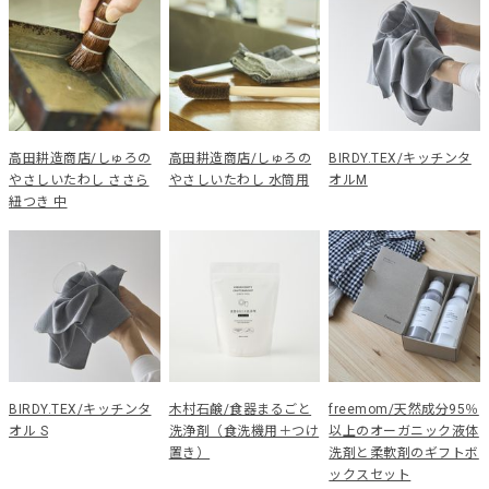
高田耕造商店/しゅろの
高田耕造商店/しゅろの
BIRDY.TEX/キッチンタ
やさしいたわし ささら
やさしいたわし 水筒用
オルM
紐つき 中
BIRDY.TEX/キッチンタ
木村石鹸/食器まるごと
freemom/天然成分95％
オル S
洗浄剤（食洗機用＋つけ
以上のオーガニック液体
置き）
洗剤と柔軟剤のギフトボ
ックスセット