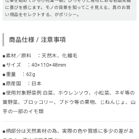
仕事を始めてから小売業一筋。ひっそりと産地にある名品発掘
に喜びを感じます。モノの背景を知ってこそ見える、真のお買
い得品をセレクトする、がポリシー。
商品仕様 / 注意事項
■素材／原料 ：天然木、化繊毛
■サイズ ：40×110×48mm
■重量 ：62g
■原産国 ：日本
■使用対象野菜例:白菜、ホウレンソウ、小松菜、ネギ等の
葉野菜、ブロッコリー、ブドウ等の果物、じねんじょ、山
芋の一部のイモ類
■柄部分は天然素材の為、実際の色や質感に多少の差があ