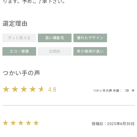
ります。予めご了承下さい。
選定理由
ずっと使える
高い機能性
優れたデザイン
エコ・健康
伝統的
希少価値が高い
つかい手の声
4.8
つかい手の声 件数：
13
件
投稿日：2025年6月30日