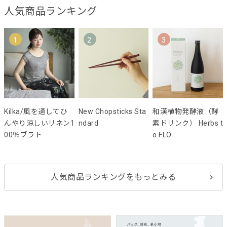
人気商品ランキング
1
2
3
Kilka/風を通してひ
New Chopsticks Sta
和漢植物発酵液（酵
んやり涼しいリネン1
ndard
素ドリンク） Herbs t
00％ブラト
o FLO
人気商品ランキングをもっとみる