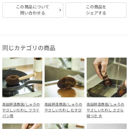
この商品について
この商品を
問い合わせる
シェアする
同じカテゴリの商品
高田耕造商店/しゅろの
高田耕造商店/しゅろの
高田耕造商店/しゅろの
やさしいたわし フライ
やさしいたわし むすび
やさしいたわし ささら
パン用
紐つき 大