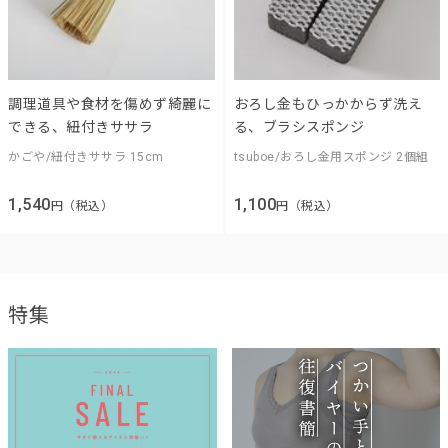
調理道具や食材を傷めず綺麗に
おろし金もひっかからず洗え
できる、紐付きササラ
る、ブラシスポンジ
かごや/紐付きササラ 15cm
tsuboe/おろし金用スポンジ 2個組
1,540
1,100
円（税込）
円（税込）
特集