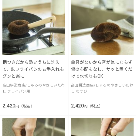
柄つきだから熱いうちに洗え
金具がないから音が気にならず
て、鉄フライパンのお手入れも
傷の心配もなし、サッと置くだ
グンと楽に
けで水切りもOK
高田耕造商店/しゅろのやさしいたわ
高田耕造商店/しゅろのやさしいたわ
し フライパン用
し むすび
2,420
2,420
円（税込）
円（税込）