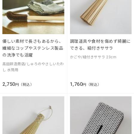
優しい素材で長さもあるから、
調理道具や食材を傷めず綺麗に
繊細なコップやステンレス製品
できる、紐付きササラ
の洗浄でも活躍
かごや/紐付きササラ 23cm
高田耕造商店/しゅろのやさしいたわ
し 水筒用
2,750
1,760
円（税込）
円（税込）