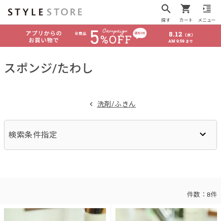
探す
カート
メニュー
スポンジ/たわし
洗剤/ふきん
検索条件指定
件数：
8件