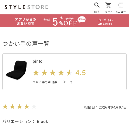
探す
カート
メニュー
つかい手の声一覧
pinto
4.5
31
つかい手の声 件数：
件
投稿日：2026年04月07日
バリエーション：
Black