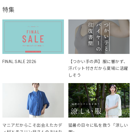
特集
FINAL SALE 2026
【つかい手の声】服に響かず、
汗パット付きだから夏場に活躍
しそう
マニアだからこそ出会えたカデ
猛暑の日々に私を救う「涼しい
ィ村とモスリン兄さんのおはな
服」