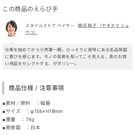
この商品のえらび手
スタイルストア バイヤー
柳沼 周子 （ヤギヌマ シュ
ウコ）
仕事を始めてから小売業一筋。ひっそりと産地にある名品発掘
に喜びを感じます。モノの背景を知ってこそ見える、真のお買
い得品をセレクトする、がポリシー。
商品仕様 / 注意事項
■素材／原料 ：磁器
■サイズ ：φ106×H18mm
■重量 ：74g
■原産国 ：日本