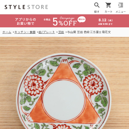
探す
カート
メニュー
ホーム
キッチン・食器
皿/プレート
豆皿
与山窯 豆皿 色絵三方富士菊花文