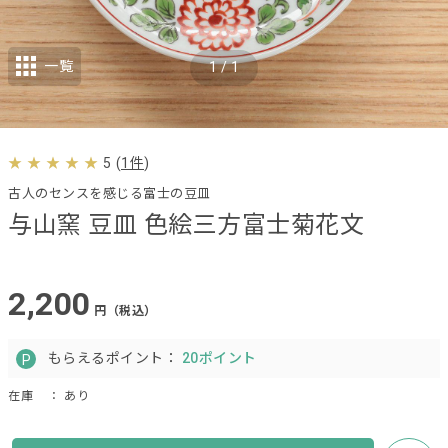
一覧
1
/
1
5
(
1件
)
古人のセンスを感じる富士の豆皿
与山窯 豆皿 色絵三方富士菊花文
2,200
円（税込）
もらえるポイント：
20ポイント
在庫
： あり