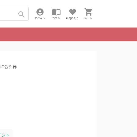
ログイン
コラム
お気に入り
カート
に合う器
イント