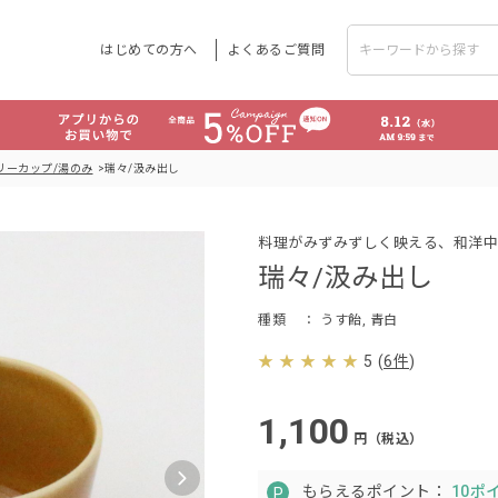
はじめての方へ
よくあるご質問
リーカップ/湯のみ
瑞々/汲み出し
料理がみずみずしく映える、和洋中
瑞々/汲み出し
種類
： うす飴, 青白
5
(
6件
)
1,100
円（税込）
もらえるポイント：
10ポ