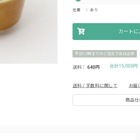
在庫
： あり
カートに
平日12時までのご注文で当日出荷
合計15,000
送料：
640円
送料 / 手数料に関して
お届
商品仕