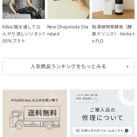
Kilka/風を通してひ
New Chopsticks Sta
和漢植物発酵液（酵
んやり涼しいリネン1
ndard
素ドリンク） Herbs t
00％ブラト
o FLO
人気商品ランキングをもっとみる