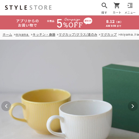
探す
カート
メニュー
ホーム
miyama.
キッチン・食器
マグカップ/グラス/湯のみ
マグカップ
miyama./