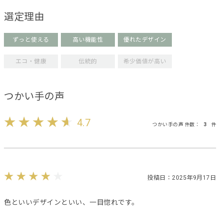
選定理由
ずっと使える
高い機能性
優れたデザイン
エコ・健康
伝統的
希少価値が高い
つかい手の声
4.7
つかい手の声 件数：
3
件
投稿日：2025年9月17日
色といいデザインといい、一目惚れです。