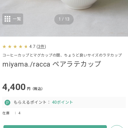
一覧
1
/
13
4.7
(
3件
)
コーヒーカップとマグカップの間、ちょうど良いサイズのラテカップ
miyama./racca ペアラテカップ
4,400
円（税込）
もらえるポイント：
40ポイント
在庫
： 4