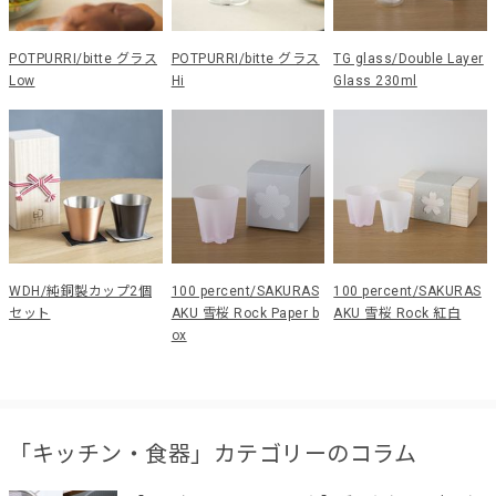
POTPURRI/bitte グラス
POTPURRI/bitte グラス
TG glass/Double Layer
Low
Hi
Glass 230ml
WDH/純銅製カップ2個
100 percent/SAKURAS
100 percent/SAKURAS
セット
AKU 雪桜 Rock Paper b
AKU 雪桜 Rock 紅白
ox
「キッチン・食器」カテゴリーのコラム