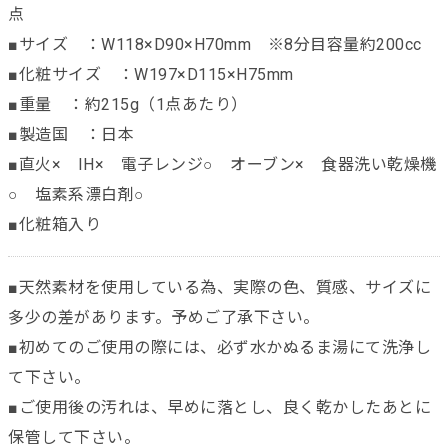
点
■サイズ ：W118×D90×H70mm ※8分目容量約200cc
■化粧サイズ ：W197×D115×H75mm
■重量 ：約215g（1点あたり）
■製造国 ：日本
■直火× IH× 電子レンジ○ オーブン× 食器洗い乾燥機
○ 塩素系漂白剤○
■化粧箱入り
■天然素材を使用している為、実際の色、質感、サイズに
多少の差があります。予めご了承下さい。
■初めてのご使用の際には、必ず水かぬるま湯にて洗浄し
て下さい。
■ご使用後の汚れは、早めに落とし、良く乾かしたあとに
保管して下さい。