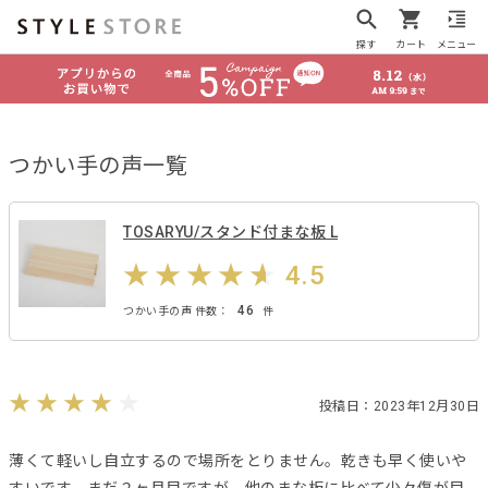
探す
カート
メニュー
つかい手の声一覧
TOSARYU/スタンド付まな板 L
4.5
46
つかい手の声 件数：
件
投稿日：2023年12月30日
薄くて軽いし自立するので場所をとりません。乾きも早く使いや