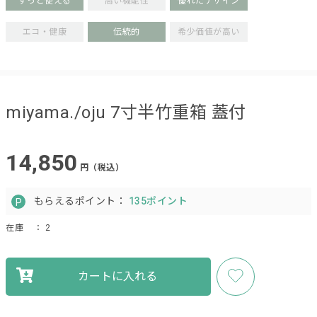
ずっと使える
高い機能性
優れたデザイン
エコ・健康
伝統的
希少価値が高い
miyama./oju 7寸半竹重箱 蓋付
14,850
円（税込）
もらえるポイント：
135ポイント
在庫
： 2
カートに入れる