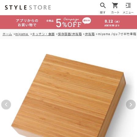
探す
カート
メニュー
ホーム
miyama.
キッチン・食器
保存容器/弁当箱
弁当箱
miyama./oju 7寸半竹重箱