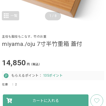
一覧
1
/
8
主役も脇役もこなす、竹のお重
miyama./oju 7寸半竹重箱 蓋付
14,850
円（税込）
もらえるポイント：
135ポイント
在庫
： 2
カートに入れる