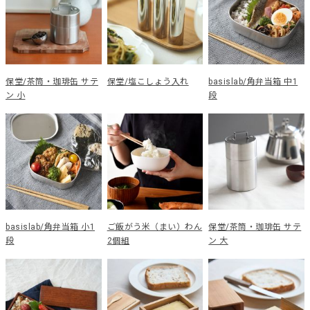
保堂/茶筒・珈琲缶 サテ
保堂/塩こしょう入れ
basislab/角弁当箱 中1
ン 小
段
basislab/角弁当箱 小1
ご飯がう米（まい）わん
保堂/茶筒・珈琲缶 サテ
段
2個組
ン 大