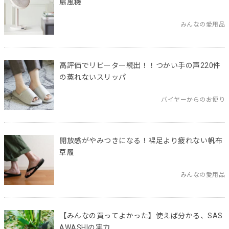
扇風機
みんなの愛用品
高評価でリピーター続出！！つかい手の声220件
の蒸れないスリッパ
バイヤーからのお便り
開放感がやみつきになる！裸足より疲れない帆布
草履
みんなの愛用品
【みんなの買ってよかった】使えば分かる、SAS
AWASHIの実力