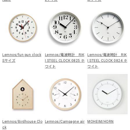
Lemnos/fun pun clock
Lemnos/電波時計 RIK
Lemnos/電波時計 RIK
Sサイズ
I STEEL CLOCK 0825 ホ
I STEEL CLOCK 0824 ホ
ワイト
ワイト
Lemnos/Birdhouse Clo
Lemnos/Campagne air
MOHEIM/HORN
ck