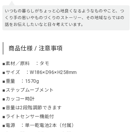
いつもの暮らしがちょっと心地良くなるようなものやこと、つ
くり手の思いやものづくりのストーリー、その地域ならではの
話をお伝えしたいなと日々考えています。
商品仕様 / 注意事項
■素材／原料 ：タモ
■サイズ ：W186×D96×H258mm
■重量 ：1570g
■ステップムーブメント
■カッコー時計
■音量は2段階調節できます
■ライトセンサー機能付
■電源 ：単一乾電池2本（付属）