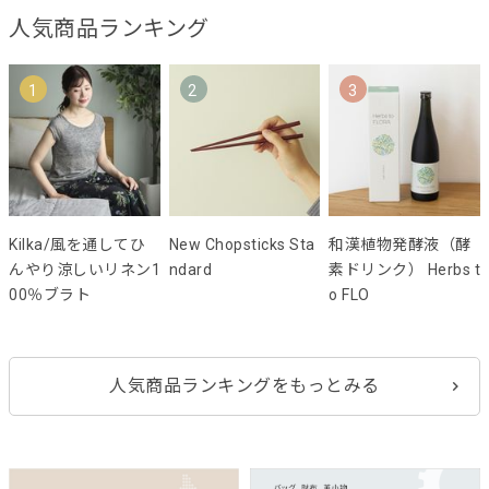
人気商品ランキング
1
2
3
Kilka/風を通してひ
New Chopsticks Sta
和漢植物発酵液（酵
んやり涼しいリネン1
ndard
素ドリンク） Herbs t
00％ブラト
o FLO
人気商品ランキングをもっとみる