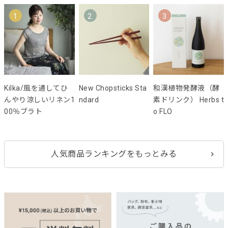
1
2
3
Kilka/風を通してひ
New Chopsticks Sta
和漢植物発酵液（酵
んやり涼しいリネン1
ndard
素ドリンク） Herbs t
00％ブラト
o FLO
人気商品ランキングをもっとみる