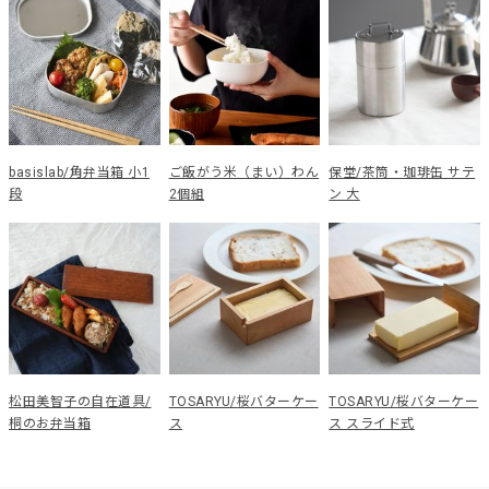
basislab/角弁当箱 小1
ご飯がう米（まい）わん
保堂/茶筒・珈琲缶 サテ
段
2個組
ン 大
松田美智子の自在道具/
TOSARYU/桜バターケー
TOSARYU/桜バターケー
桐のお弁当箱
ス
ス スライド式