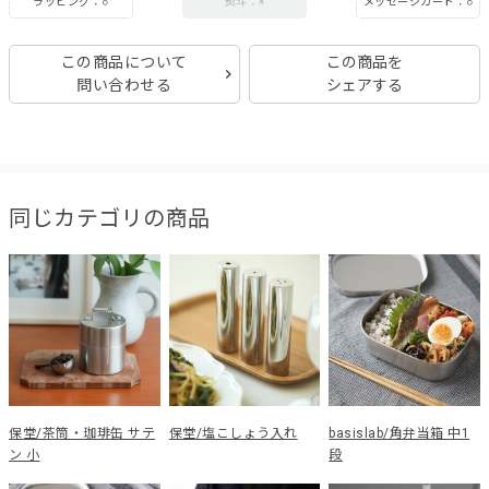
ラッピング：○
メッセージカード：○
熨斗：×
この商品について
この商品を
問い合わせる
シェアする
同じカテゴリの商品
保堂/茶筒・珈琲缶 サテ
保堂/塩こしょう入れ
basislab/角弁当箱 中1
ン 小
段