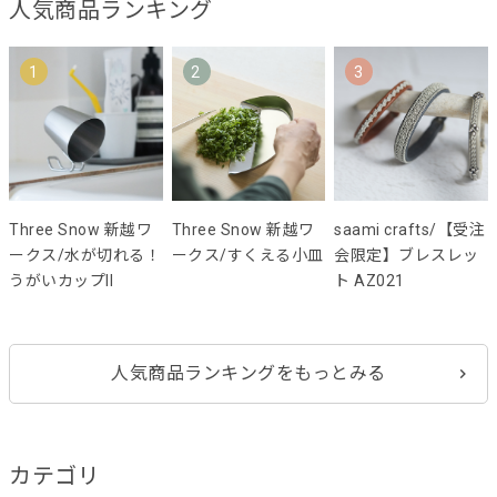
人気商品ランキング
1
2
3
Three Snow 新越ワ
Three Snow 新越ワ
saami crafts/【受注
ークス/水が切れる！
ークス/すくえる小皿
会限定】ブレスレッ
うがいカップII
ト AZ021
人気商品ランキングをもっとみる
カテゴリ