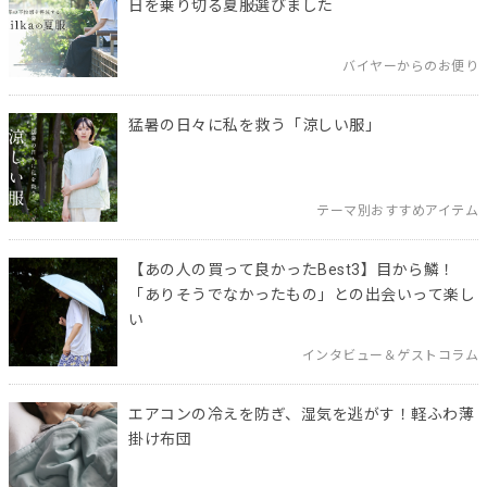
日を乗り切る夏服選びました
バイヤーからのお便り
猛暑の日々に私を救う「涼しい服」
テーマ別おすすめアイテム
【あの人の買って良かったBest3】目から鱗！
「ありそうでなかったもの」との出会いって楽し
い
インタビュー＆ゲストコラム
エアコンの冷えを防ぎ、湿気を逃がす！軽ふわ薄
掛け布団