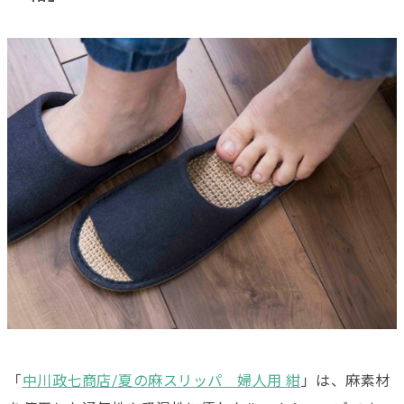
「
中川政七商店/夏の麻スリッパ 婦人用 紺
」は、麻素材