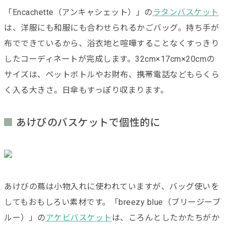
「Encachette（アンキャシェット）」の
ラタンバスケット
は、洋服にも和服にも合わせられるかごバッグ。持ち手が
布でできているから、浴衣地と喧嘩することなくすっきり
したコーディネートが完成します。32cm×17cm×20cmの
サイズは、ペットボトルやお財布、携帯電話などもらくら
く入る大きさ。日傘もすっぽり収まります。
あけびのバスケットで個性的に
あけびの蔦は小物入れに使われていますが、バッグ使いを
してもおもしろい素材です。「breezy blue（ブリージーブ
ルー）」の
アケビバスケット
は、ころんとしたかたちがか