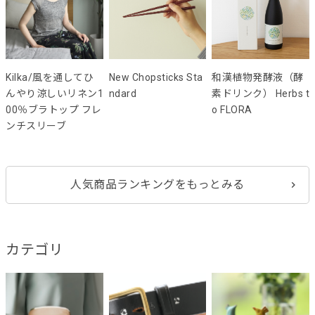
Kilka/風を通してひ
New Chopsticks Sta
和漢植物発酵液（酵
んやり涼しいリネン1
ndard
素ドリンク） Herbs t
00％ブラトップ フレ
o FLORA
ンチスリーブ
人気商品ランキングをもっとみる
カテゴリ