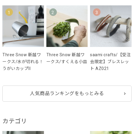
1
2
3
Three Snow 新越ワ
Three Snow 新越ワ
saami crafts/【受注
ークス/水が切れる！
ークス/すくえる小皿
会限定】ブレスレッ
うがいカップII
ト AZ021
人気商品ランキングをもっとみる
カテゴリ