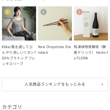
1
2
3
Kilka/風を通してひ
New Chopsticks Sta
和漢植物発酵液（酵
んやり涼しいリネン1
ndard
素ドリンク） Herbs t
00％ブラトップ フレ
o FLORA
ンチスリーブ
人気商品ランキングをもっとみる
カテゴリ