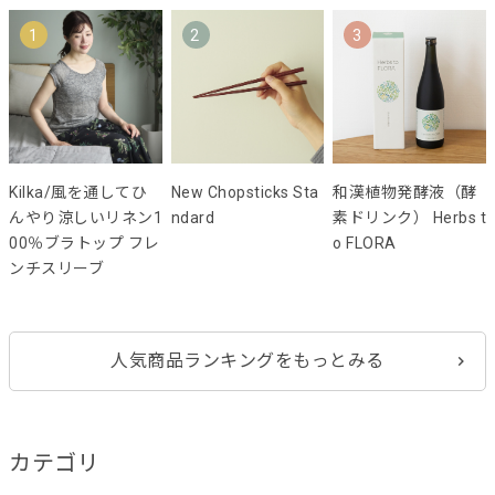
1
2
3
Kilka/風を通してひ
New Chopsticks Sta
和漢植物発酵液（酵
んやり涼しいリネン1
ndard
素ドリンク） Herbs t
00％ブラトップ フレ
o FLORA
ンチスリーブ
人気商品ランキングをもっとみる
カテゴリ