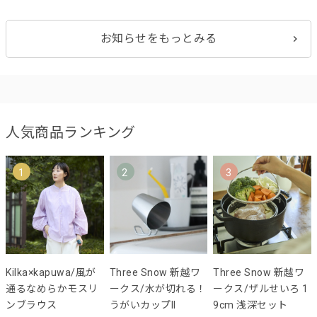
お知らせをもっとみる
人気商品ランキング
1
2
3
Kilka×kapuwa/風が
Three Snow 新越ワ
Three Snow 新越ワ
通るなめらかモスリ
ークス/水が切れる！
ークス/ザルせいろ 1
ンブラウス
うがいカップII
9cm 浅深セット