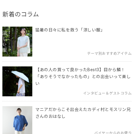
新着のコラム
猛暑の日々に私を救う「涼しい服」
テーマ別おすすめアイテム
【あの人の買って良かったBest3】目から鱗！
「ありそうでなかったもの」との出会いって楽し
い
インタビュー＆ゲストコラム
マニアだからこそ出会えたカディ村とモスリン兄
さんのおはなし
バイヤーからのお便り