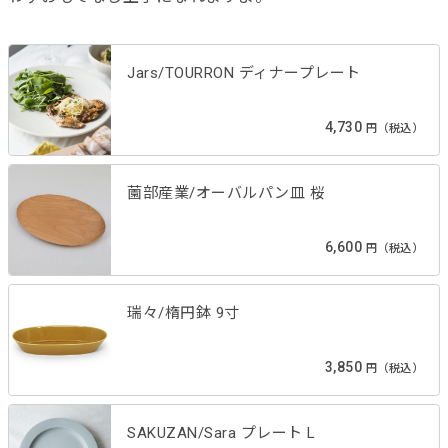
Jars/TOURRON ディナープレート
4,730
円（税込）
薗部産業/オーバルパン皿 桜
6,600
円（税込）
瑞々/楕円鉢 9寸
3,850
円（税込）
SAKUZAN/Sara プレート L