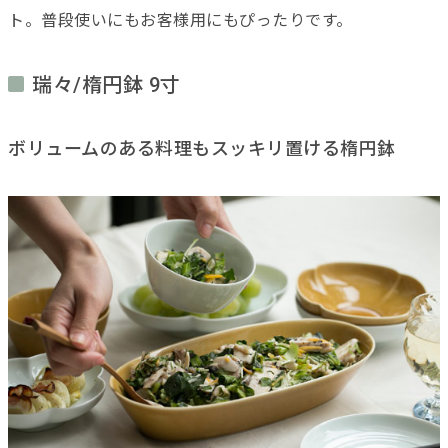
ト。普段使いにもお客様用にもぴったりです。
瑞々/楕円鉢 9寸
ボリュームのある料理もスッキリ置ける楕円鉢