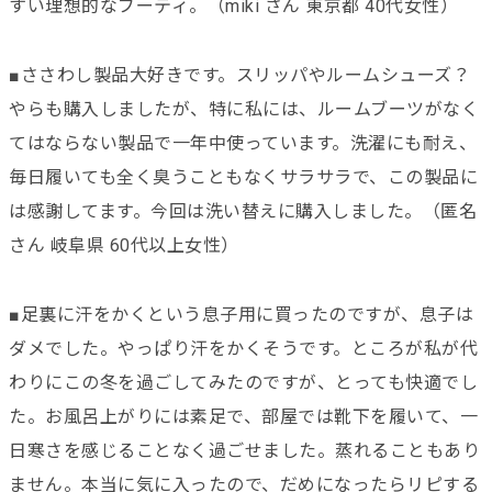
すい理想的なブーティ。（miki さん 東京都 40代女性）
■ささわし製品大好きです。スリッパやルームシューズ？
やらも購入しましたが、特に私には、ルームブーツがなく
てはならない製品で一年中使っています。洗濯にも耐え、
毎日履いても全く臭うこともなくサラサラで、この製品に
は感謝してます。今回は洗い替えに購入しました。（匿名
さん 岐阜県 60代以上女性）
■足裏に汗をかくという息子用に買ったのですが、息子は
ダメでした。やっぱり汗をかくそうです。ところが私が代
わりにこの冬を過ごしてみたのですが、とっても快適でし
た。お風呂上がりには素足で、部屋では靴下を履いて、一
日寒さを感じることなく過ごせました。蒸れることもあり
ません。本当に気に入ったので、だめになったらリピする