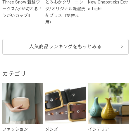
Three Snow 新越ワ
とみおかクリーニン
New Chopsticks Extr
ークス/水が切れる！
グ/オリジナル洗濯洗
a-Light
うがいカップII
剤プラス（詰替え
用）
人気商品ランキングをもっとみる
カテゴリ
ファッション
メンズ
インテリア