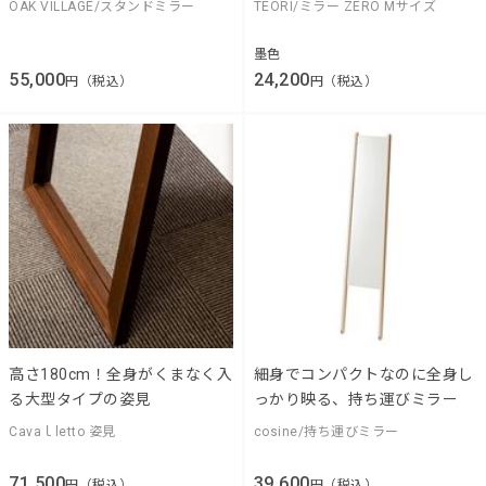
OAK VILLAGE/スタンドミラー
TEORI/ミラー ZERO Mサイズ
墨色
55,000
24,200
円（税込）
円（税込）
高さ180cm！全身がくまなく入
細身でコンパクトなのに全身し
る大型タイプの姿見
っかり映る、持ち運びミラー
Cavaｌletto 姿見
cosine/持ち運びミラー
71,500
39,600
円（税込）
円（税込）