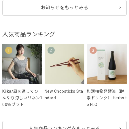
お知らせをもっとみる
人気商品ランキング
1
2
3
Kilka/風を通してひ
New Chopsticks Sta
和漢植物発酵液（酵
んやり涼しいリネン1
ndard
素ドリンク） Herbs t
00％ブラト
o FLO
人気商品ランキングをもっとみる