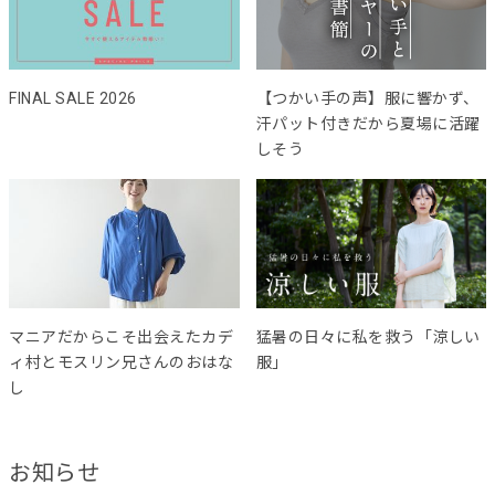
FINAL SALE 2026
【つかい手の声】服に響かず、
汗パット付きだから夏場に活躍
しそう
マニアだからこそ出会えたカデ
猛暑の日々に私を救う「涼しい
ィ村とモスリン兄さんのおはな
服」
し
お知らせ