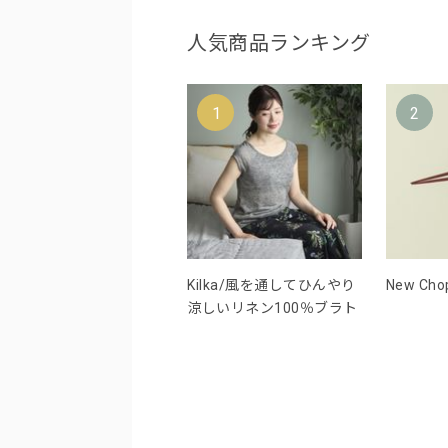
人気商品ランキング
1
2
Kilka/風を通してひんやり
New Chop
涼しいリネン100％ブラト